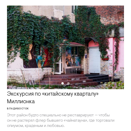
Экскурсия по «китайскому кварталу»
Миллионка
ВЛАДИВОСТОК
Этот район будто специально не реставрируют — чтобы
он не растерял флер бывшего «чайнатауна», где торговали
опиумом, краденым и любовью.