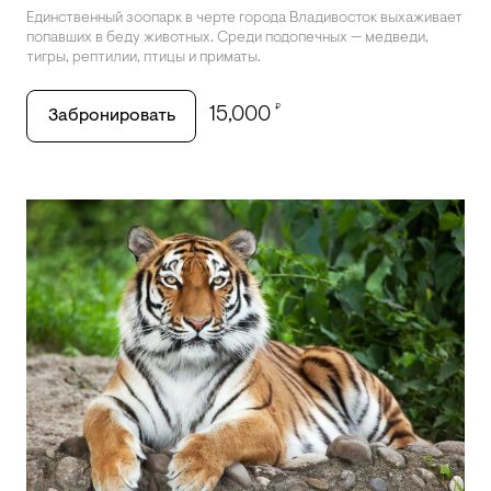
Единственный зоопарк в черте города Владивосток выхаживает
попавших в беду животных. Среди подопечных — медведи,
тигры, рептилии, птицы и приматы.
₽
15,000
Забронировать