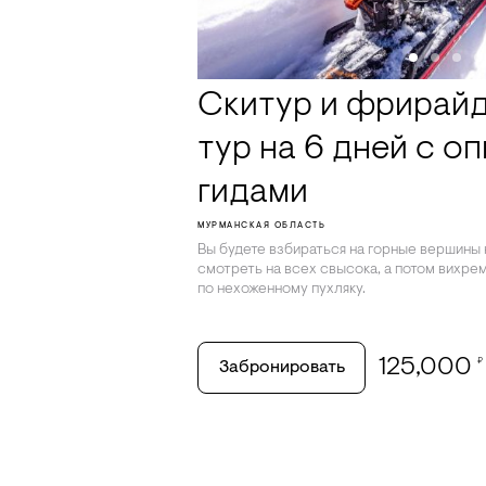
Скитур и фрирайд
тур на 6 дней с о
гидами
МУРМАНСКАЯ ОБЛАСТЬ
Вы будете взбираться на горные вершины
смотреть на всех свысока, а потом вихре
по нехоженному пухляку.
125,000
₽
Забронировать