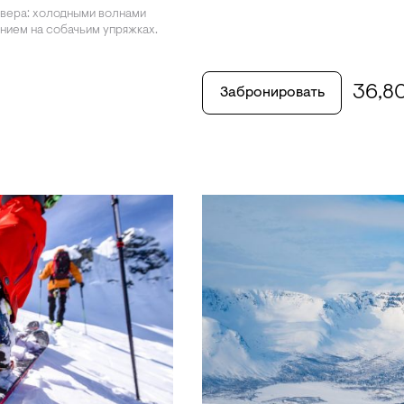
евера: холодными волнами
нием на собачьим упряжках.
36,8
Забронировать