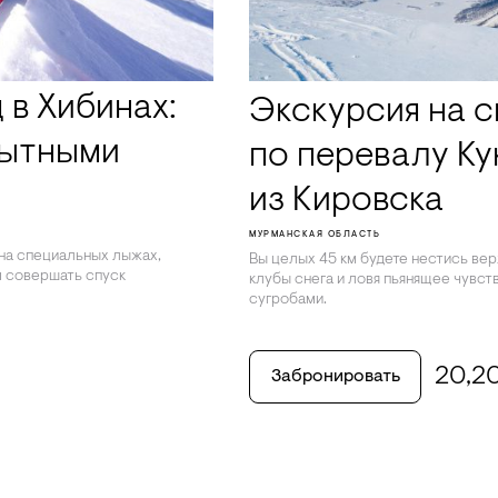
 в Хибинах:
Экскурсия на с
пытными
по перевалу К
из Кировска
МУРМАНСКАЯ ОБЛАСТЬ
 на специальных лыжах,
Вы целых 45 км будете нестись ве
м совершать спуск
клубы снега и ловя пьянящее чувст
сугробами.
20,2
Забронировать