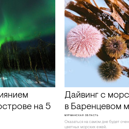
сиянием
Дайвинг с мор
острове на 5
в Баренцевом 
МУРМАНСКАЯ ОБЛАСТЬ
Оказаться на самом дне будет очен
цветных морских ежей.