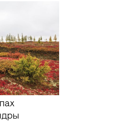
пах
ндры