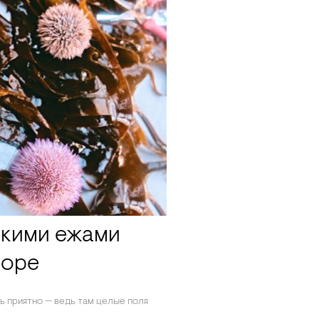
скими ежами
море
ь приятно — ведь там целые поля