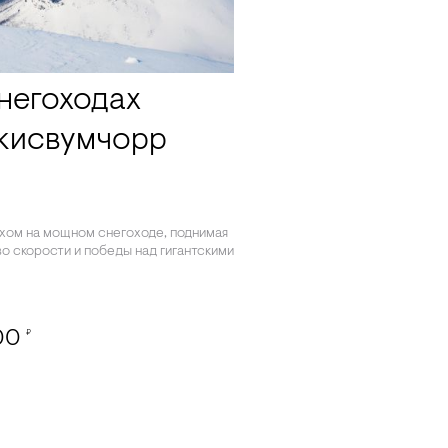
негоходах
укисвумчорр
рхом на мощном снегоходе, поднимая
во скорости и победы над гигантскими
00
₽