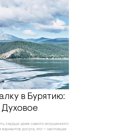
алку в Бурятию:
 Духовое
ить сердце даже самого искушенного
з вариантов досуга, это — настоящая