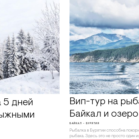
Вип-тур на рыб
а 5 дней
Байкал и озеро
лыжными
БАЙКАЛ - БУРЯТИЯ
Рыбалка в Бурятии способна покор
рыбака. Здесь это не просто один и