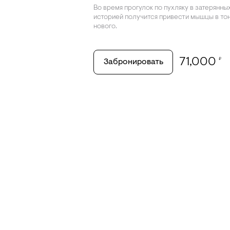
Во время прогулок по пухляку в затерянны
историей получится привести мышцы в тон
нового.
71,000
₽
Забронировать