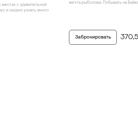
мечта рыболова. Побывать на Байка
х местах с удивительной
непостижимо. Озера здесь славятс
ус и заодно узнать много
здесь водятся знаменитые омуль и с
и еще более 50 различных видов р
370,
Забронировать