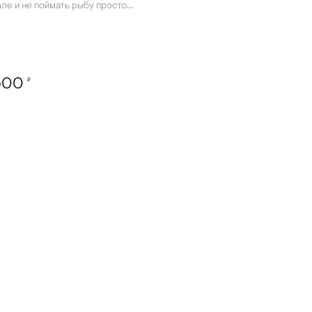
ле и не поймать рыбу просто
я своими рыбными богатствами:
иг, хариус, щука, окунь, сорога, елец
ыб
500
₽