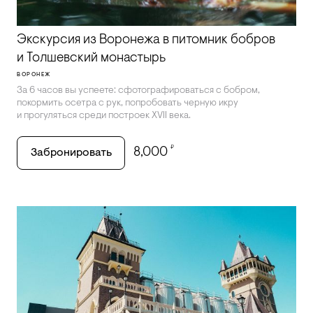
Экскурсия из Воронежа в питомник бобров
и Толшевский монастырь
ВОРОНЕЖ
За 6 часов вы успеете: сфотографироваться с бобром,
покормить осетра с рук, попробовать черную икру
и прогуляться среди построек XVII века.
₽
8,000
Забронировать