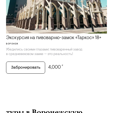
Экскурсия на пивоварню-замок «‎Таркос» 18+
ВОРОНЕЖ
Убедились своими глазами: пивоваренный завод
в средневековом замке — это реальность!
₽
4,000
Забронировать
туры в Воронежскую