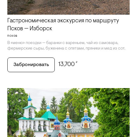
Гастрономическая экскурсия по маршруту
Псков — Изборск
ПСКОВ
В «‎меню» поездки — баранки с вареньем, чай из самовара,
фермерские сыры, буженина с опятами, пряники и мед из сот.
₽
13,700
Забронировать