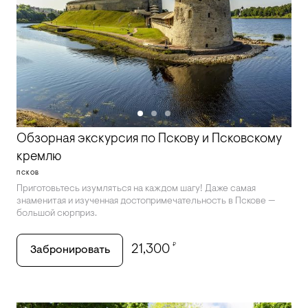
Обзорная экскурсия по Пскову и Псковскому
кремлю
ПСКОВ
Приготовьтесь изумляться на каждом шагу! Даже самая
знаменитая и изученная достопримечательность в Пскове —
большой сюрприз.
₽
21,300
Забронировать