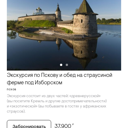
Экскурсия по Пскову и обед на страусиной
ферме под Изборском
ПСКОВ
Экскурсия состоит из двух частей: «древнерусской»
(вы посетите Кремль и другие достопримечательности)
и «экзотической» (вы побываете в гостях у африканских
страусов).
₽
37,900
Забронировать