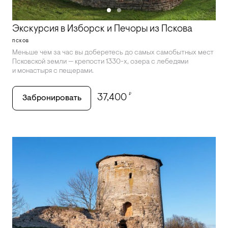
Экскурсия в Изборск и Печоры из Пскова
ПСКОВ
Меньше чем за час вы доберетесь до самых самобытных мест
Псковской земли — крепости 1330-х, озера с лебедями
и монастыря с пещерами.
₽
37,400
Забронировать