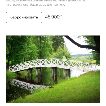
Вас ждут малиново-ежевичные наливки и джем, омлет
из страусиного яйца и медовые пряники.
₽
45,900
Забронировать