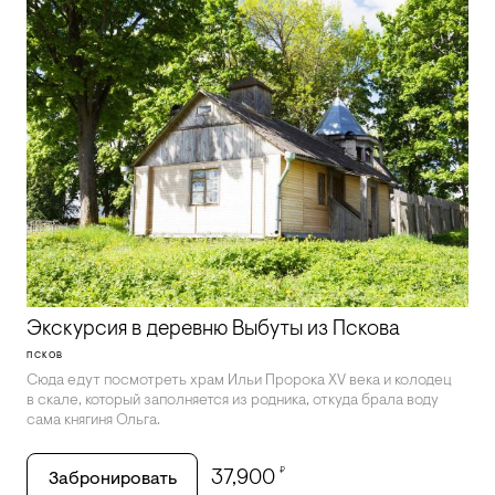
Экскурсия в деревню Выбуты из Пскова
ПСКОВ
Сюда едут посмотреть храм Ильи Пророка XV века и колодец
в скале, который заполняется из родника, откуда брала воду
сама княгиня Ольга.
₽
37,900
Забронировать