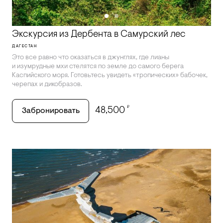
Экскурсия из Дербента в Самурский лес
ДАГЕСТАН
Это все равно что оказаться в джунглях, где лианы
и изумрудные мхи стелятся по земле до самого берега
Каспийского моря. Готовьтесь увидеть «тропических» бабочек,
черепах и дикобразов.
₽
48,500
Забронировать