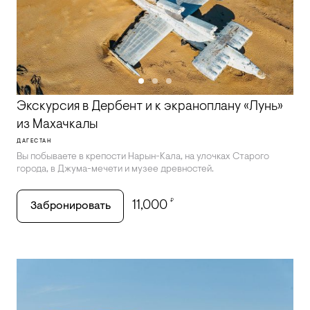
Экскурсия в Дербент и к экраноплану «Лунь»
из Махачкалы
ДАГЕСТАН
Вы побываете в крепости Нарын-Кала, на улочках Старого
города, в Джума-мечети и музее древностей.
₽
11,000
Забронировать