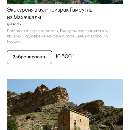
Экскурсия в аул-призрак Гамсутль
из Махачкалы
ДАГЕСТАН
Потеряв последнего жителя, Гамсутль превратился в аул-
призрак и одновременно самую посещаемую заброшку
России.
₽
10,500
Забронировать