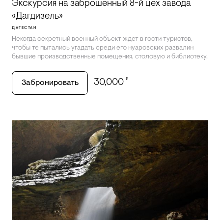
Экскурсия на заброшенный 8-й цех завода
«Дагдизель»
ДАГЕСТАН
Некогда секретный военный объект ждет в гости туристов,
чтобы те пытались угадать среди его нуаровских развалин
бывшие производственные помещения, столовую и библиотеку.
₽
30,000
Забронировать