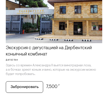
Экскурсия с дегустацией на Дербентский
коньячный комбинат
ДАГЕСТАН
Здесь со времен Александра II вьется виноградная лоза,
а в бочках зреют коньяк и вино, которые на экскурсии можно
будет попробовать.
₽
7,500
Забронировать