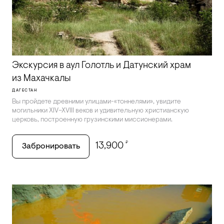
Экскурсия в аул Голотль и Датунский храм
из Махачкалы
ДАГЕСТАН
Вы пройдете древними улицами-«тоннелями», увидите
могильники XIV–XVIII веков и удивительную христианскую
церковь, построенную грузинскими миссионерами.
₽
13,900
Забронировать