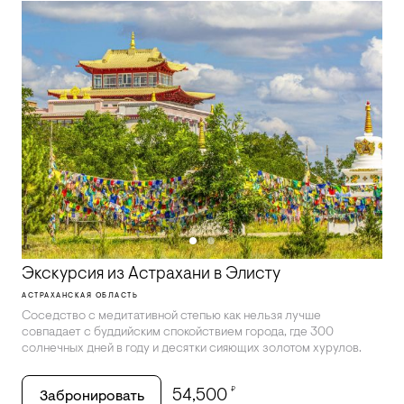
Экскурсия из Астрахани в Элисту
АСТРАХАНСКАЯ ОБЛАСТЬ
Соседство с медитативной степью как нельзя лучше
совпадает с буддийским спокойствием города, где 300
солнечных дней в году и десятки сияющих золотом хурулов.
₽
54,500
Забронировать