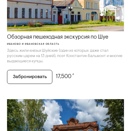
Обзорная пешеходная экскурсия по Шуе
ИВАНОВО И ИВАНОВСКАЯ ОБЛАСТЬ
Здесь жили князья Шуйские (один из которых даже стал
русским царем на 13 дней), поэт Константин Бальмонт и многие
выдающиеся купцы.
₽
17,500
Забронировать