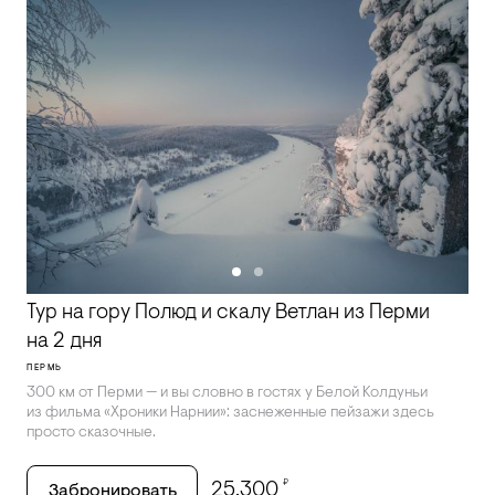
Тур на гору Полюд и скалу Ветлан из Перми
на 2 дня
ПЕРМЬ
300 км от Перми — и вы словно в гостях у Белой Колдуньи
из фильма «Хроники Нарнии»: заснеженные пейзажи здесь
просто сказочные.
₽
25,300
Забронировать