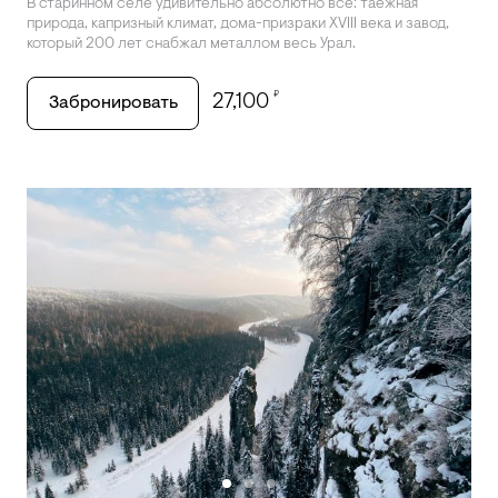
В старинном селе удивительно абсолютно все: таежная
природа, капризный климат, дома-призраки XVIII века и завод,
который 200 лет снабжал металлом весь Урал.
₽
27,100
Забронировать