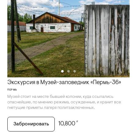
Экскурсия в Музей-заповедник «Пермь-36»
ПЕРМЬ
Музей стоит на месте бывшей колонии, куда ссылались
опаснейшие, по мнению режима, осужденные, и хранит все
гнетущие приметы лагеря политзаключенных.
₽
10,800
Забронировать