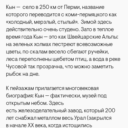
Кын — село в 250 км от Перми, название
которого переводится с коми-пермяцкого как
«холодный, мерзлый, стылый». Зимой здесь
действительно очень студено. Зато в теплое
время года Кын — это как Швейцарские Альпы:
на зеленых холмах пестреют всевозможные
цветы, по скалам весело сбегают ручейки,
леса переполнены щебетом птиц, а вода в реке
Чусовой так прозрачна, что можно заметить
рыбок на дне.
К пейзажам прилагается многовековая
биография: Кын — фактически, музей под
открытым небом. Здесь
есть железоделательный завод, который 200
лет снабжал металлом весь Урал (закрылся
в начале XX века, когда истощились