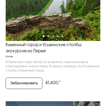
Каменный город и Усьвинские столбы:
экскурсия из Перми
ПЕРМЬ
В Уральских горах прячутся, возможно, самые красивые
и причудливые скалы в мире. В первую очередь это Усьвинские
столбы и Каменный город.
₽
41,400
Забронировать