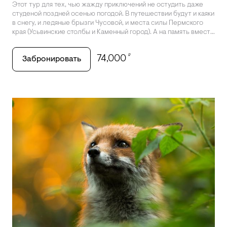
Этот тур для тех, чью жажду приключений не остудить даже
студеной поздней осенью погодой. В путешествии будут и каяки
в снегу, и ледяные брызги Чусовой, и места силы Пермского
края (Усьвинские столбы и Каменный город). А на память вместе
с впечатлениями останутся фото и видео: во время сплавов
и прогулок в скалах вас будет снимать специальная камера.
₽
74,000
Забронировать