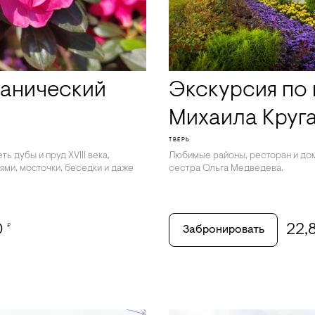
танический
Экскурсия по
Михаила Круга
ТВЕРЬ
ь дубы и пруд XVIII века,
Любимые районы, ресторан и дом
ми, мосточки, беседки и даже
сестра Ольга Медведева.
0
22,
₽
Забронировать