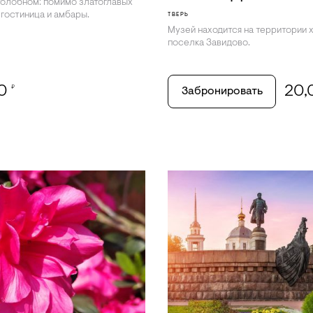
толобном: помимо златоглавых
 гостиница и амбары.
ТВЕРЬ
Музей находится на территории 
поселка Завидово.
00
20
₽
Забронировать