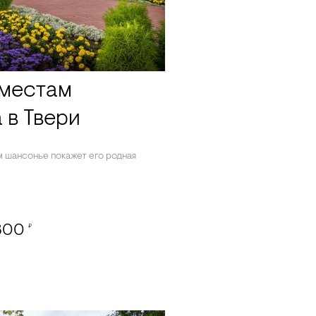
 местам
 в Твери
 шансонье покажет его родная
800
₽