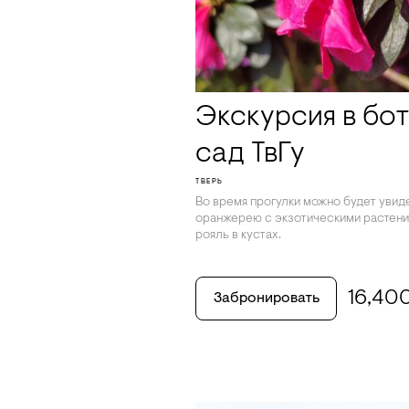
Экскурсия в бо
сад ТвГу
ТВЕРЬ
Во время прогулки можно будет увидет
оранжерею с экзотическими растения
рояль в кустах.
16,40
Забронировать