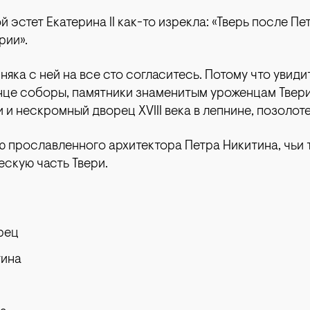
эстет Екатерина II как-то изрекла: «Тверь после Пе
рии».
яка с ней на все сто согласитесь. Потому что увиди
нце соборы, памятники знаменитым уроженцам Твери
 и нескромный дворец XVIII века в лепнине, позолот
 прославленного архитектора Петра Никитина, чьи 
скую часть Твери.
рец
тина