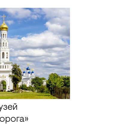
узей
орога»