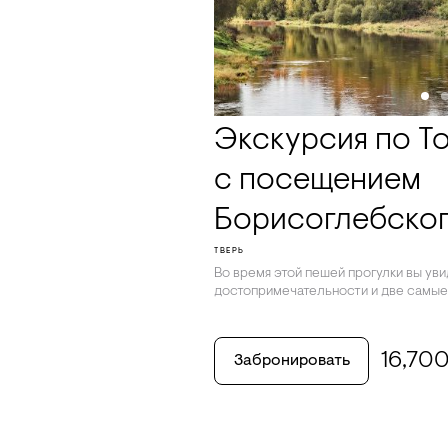
Экскурсия по Т
с посещением
Борисоглебско
ТВЕРЬ
Во время этой пешей прогулки вы уви
достопримечательности и две самые
16,70
Забронировать