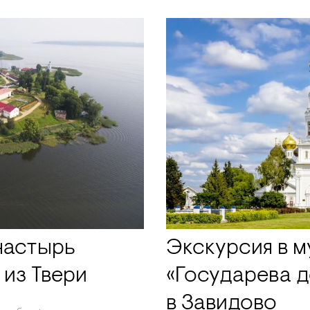
настырь
Экскурсия в м
 из Твери
«Государева д
в Завидово