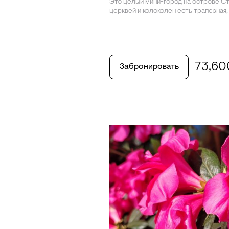
Это целый мини-город на острове С
церквей и колоколен есть трапезная,
73,6
Забронировать