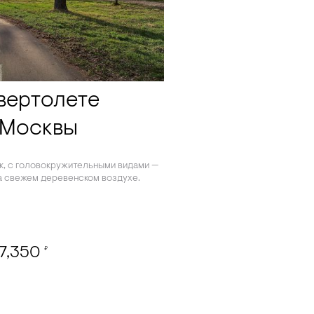
вертолете
 Москвы
ок, с головокружительными видами —
а свежем деревенском воздухе.
67,350
₽