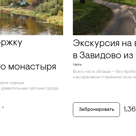
оржку
Экскурсия на 
в Завидово из
го монастыря
ТВЕРЬ
Всего час в облаках — без проб
и вы красивом старинном селе н
дите главные
 удивительные святыни города.
0
1,3
₽
Забронировать