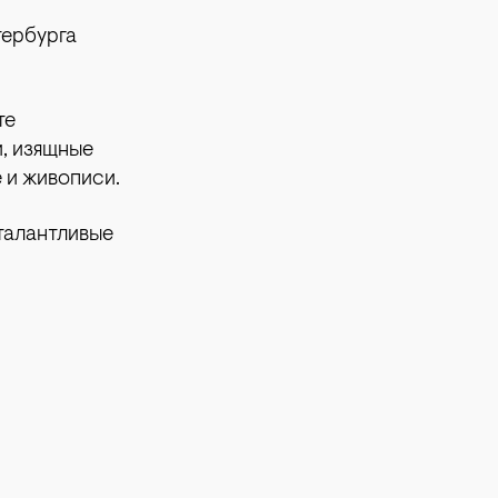
тербурга
те
, изящные
е и живописи.
талантливые