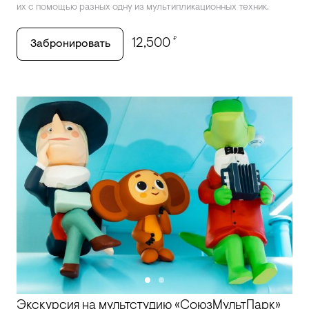
их с помощью разных одну из мультипликационных техник.
₽
12,500
Забронировать
Экскурсия на мультстудию «СоюзМультПарк»