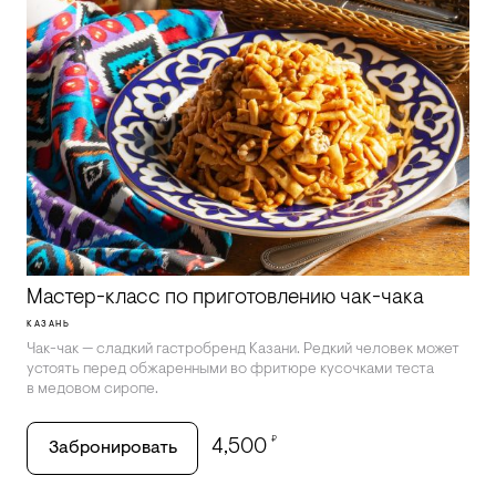
Мастер-класс по приготовлению чак-чака
КАЗАНЬ
Чак-чак — сладкий гастробренд Казани. Редкий человек может
устоять перед обжаренными во фритюре кусочками теста
в медовом сиропе.
₽
4,500
Забронировать