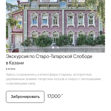
Экскурсия по Старо-Татарской Слободе
в Казани
КАЗАНЬ
Здесь сохранились и атмосфера старины, колоритные
деревянные домики татарских купцов и озеро с затонувшими
сокровищами хана.
₽
17,000
Забронировать