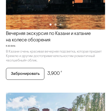
Вечерняя экскурсия по Казани и катание
на колесе обозрения
КАЗАНЬ
В Казани очень красивая вечерняя подсветка, которая придает
Кремлю и другим достопримечательностям романтичный
«волшебный» облик.
₽
3,900
Забронировать