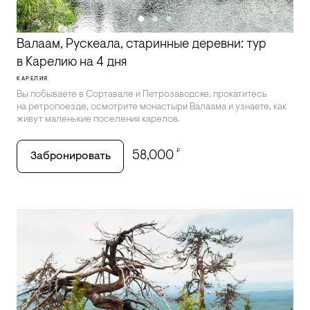
Валаам, Рускеала, старинные деревни: тур
в Карелию на 4 дня
КАРЕЛИЯ
Вы побываете в Сортавале и Петрозаводске, прокатитесь
на ретропоезде, осмотрите монастыри Валаама и узнаете, как
живут маленькие поселения карелов.
₽
58,000
Забронировать