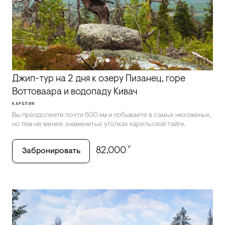
Джип-тур на 2 дня к озеру Пизанец, горе
Воттоваара и водопаду Кивач
КАРЕЛИЯ
Вы преодолеете почти 600 км и побываете в самых нехоженых,
но тем не менее знаменитых уголках карельской тайги.
₽
82,000
Забронировать