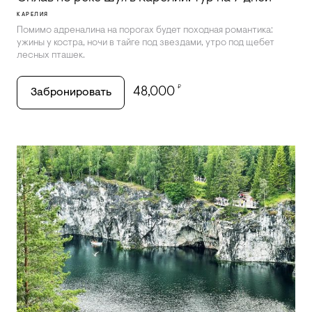
КАРЕЛИЯ
Помимо адреналина на порогах будет походная романтика:
ужины у костра, ночи в тайге под звездами, утро под щебет
лесных пташек.
₽
48,000
Забронировать