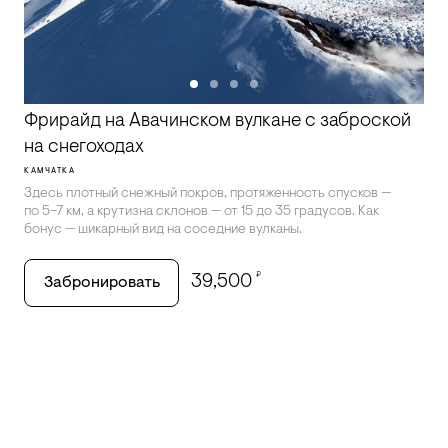
Фрирайд на Авачинском вулкане с заброской
на снегоходах
КАМЧАТКА
Здесь плотный снежный покров, протяженность спусков —
по 5–7 км, а крутизна склонов — от 15 до 35 градусов. Как
бонус — шикарный вид на соседние вулканы.
₽
39,500
Забронировать