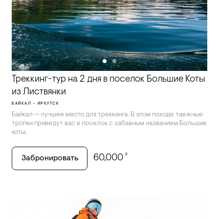
Треккинг-тур на 2 дня в поселок Большие Коты
из Листвянки
БАЙКАЛ - ИРКУТСК
Байкал — лучшее место для треккинга. В этом походе таежные
тропки приведут вас в поселок с забавным названием Большие
коты.
₽
60,000
Забронировать