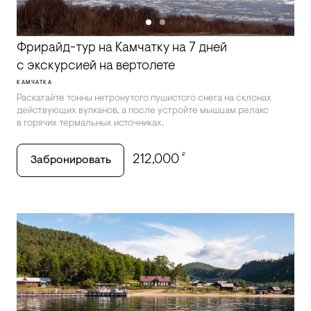
Фрирайд-тур на Камчатку на 7 дней
с экскурсией на вертолете
КАМЧАТКА
Раскатайте тонны нетронутого пушистого снега на склонах
действующих вулканов, а после устройте мышцам релакс
в горячих термальных источниках.
₽
212,000
Забронировать