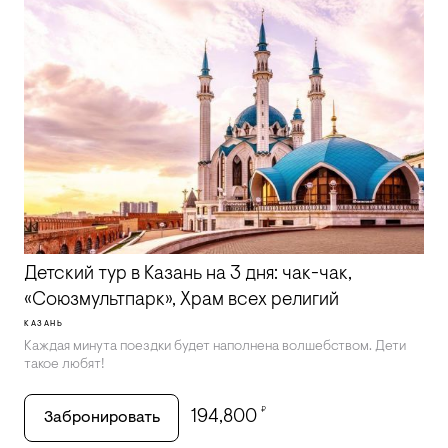
Детский тур в Казань на 3 дня: чак-чак,
«Союзмультпарк», Храм всех религий
КАЗАНЬ
Каждая минута поездки будет наполнена волшебством. Дети
такое любят!
₽
194,800
Забронировать