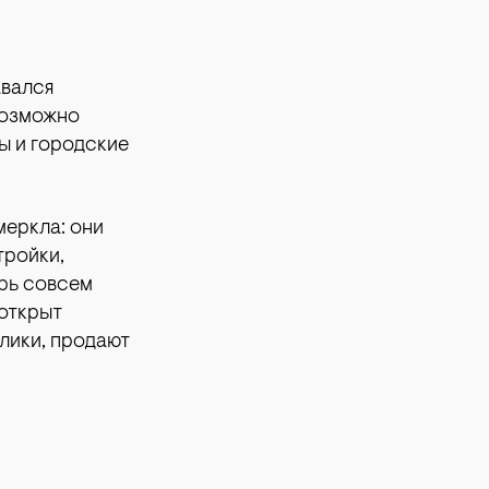
авался
евозможно
ы и городские
меркла: они
тройки,
ерь совсем
 открыт
лики, продают