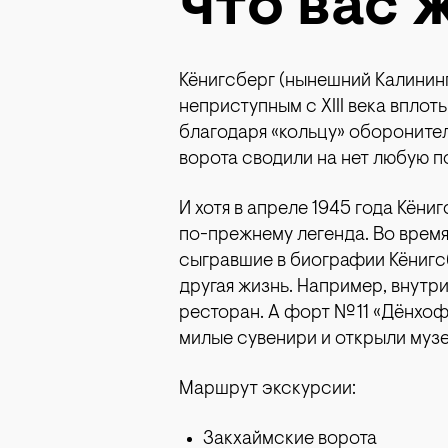
что вас 
Кёнигсберг (нынешний Калининг
неприступным с XIII века впло
благодаря «кольцу» обороните
ворота сводили на нет любую п
И хотя в апреле 1945 года Кёни
по-прежнему легенда. Во врем
сыгравшие в биографии Кёнигсб
другая жизнь. Например, внутр
ресторан. А форт № 11 «Дёнхо
милые сувенири и открыли музе
Маршрут экскурсии:
Закхаймские ворота