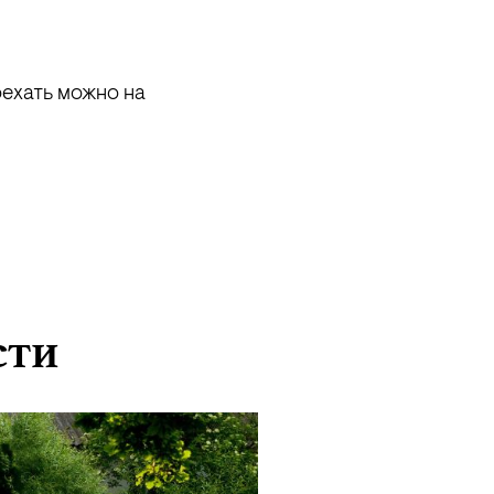
оехать можно на
сти