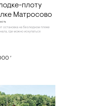
 лодке-плоту
елке Матросово
ЛАСТЬ
т остановка на безлюдном пляже
нала, где можно искупаться
,000
₽