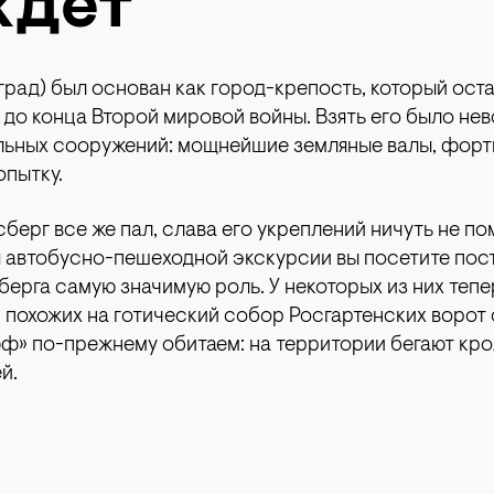
ждет
рад) был основан как город-крепость, который ост
ть до конца Второй мировой войны. Взять его было н
льных сооружений: мощнейшие земляные валы, форт
опытку.
гсберг все же пал, слава его укреплений ничуть не по
я автобусно-пешеходной экскурсии вы посетите пос
ерга самую значимую роль. У некоторых из них теп
и похожих на готический собор Росгартенских ворот
фф» по-прежнему обитаем: на территории бегают кро
й.