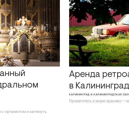
ганный
Аренда ретро
дральном
в Калинингра
КАЛИНИНГРАД И КАЛИНИНГРАДСКАЯ ОБ
Прокатитесь к морю красиво — н
Ь
 с органистом и заглянуть