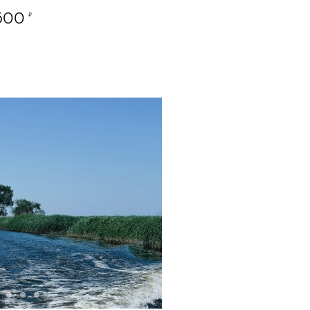
500
₽