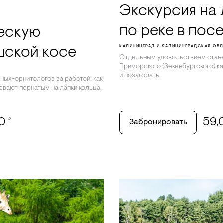
Экскурсия на
по реке в пос
ескую
КАЛИНИНГРАД И КАЛИНИНГРАДСКАЯ ОБ
шской косе
Отдельным удовольствием стане
Приморского (Зекенбургского) ка
Ь
и позагорать.
ных-орнитологов за работой: как
евают пернатым на лапки кольца.
00
59
₽
Забронировать