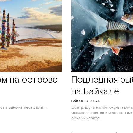
м на острове
Подледная ры
на Байкале
БАЙКАЛ - ИРКУТСК
сь в одно из мест силы —
Осетр, щука, налим, окунь, тайм
множество сиговых и лососевых
омуль и хариус.