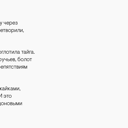
у через
летворили,
глотила тайга.
ручьев, болот
репятствиям
жайками,
И это
адоновыми