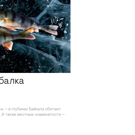
балка
ань — в глубинах Байкала обитают
. А также местные знаменитости —