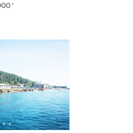
000
₽