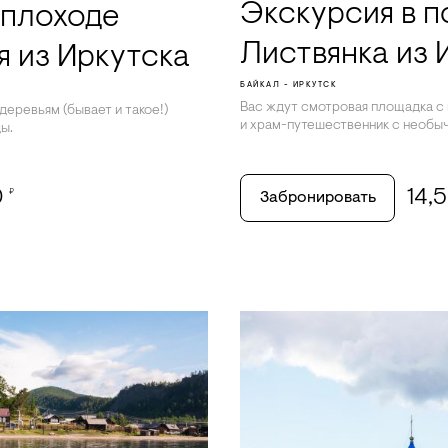
Экскурсия в 
еплоходе
Листвянка из 
я из Иркутска
БАЙКАЛ - ИРКУТСК
Вас ждут смотровая площадка с
деревьям (бывает и такое!)
и храм-путешественник с необыч
ы.
0
14,
₽
Забронировать