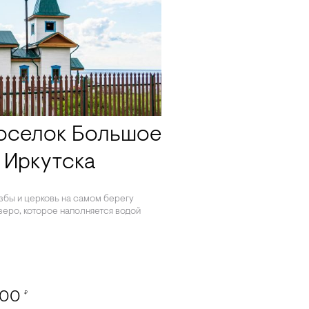
поселок Большое
 Иркутска
збы и церковь на самом берегу
озеро, которое наполняется водой
500
₽