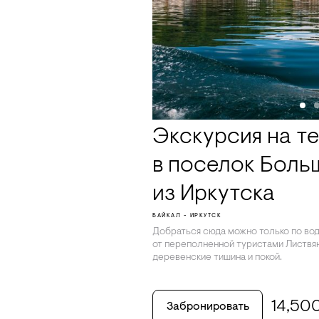
Экскурсия на т
в поселок Боль
из Иркутска
БАЙКАЛ - ИРКУТСК
Добраться сюда можно только по воде
от переполненной туристами Листвян
деревенские тишина и покой.
14,50
Забронировать