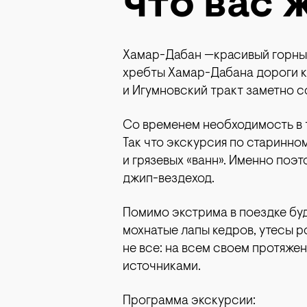
что вас 
Хамар-Дабан —красивый горный
хребты Хамар-Дабана дороги к
и Игумновский тракт заметно со
Со временем необходимость в т
Так что экскурсия по старинно
и грязевых «ванн». Именно поэ
джип-вездеход.
Помимо экстрима в поездке бу
мохнатые лапы кедров, утесы р
не все: на всем своем протяж
источниками.
Программа экскурсии: