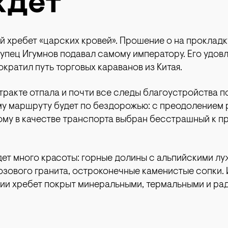
ждет
 хребет «царских кровей». Прошение о на прокладк
упец Игумнов подавал самому императору. Его удов
кратил путь торговых караванов из Китая.
ракте отпала и почти все следы благоустройства по
му маршруту будет по бездорожью: с преодолением 
тому в качестве транспорта выбран бесстрашный к п
дет много красоты: горные долины с альпийскими лу
озового гранита, остроконечные каменистые сопки. 
ении хребет покрыт минеральными, термальными и р