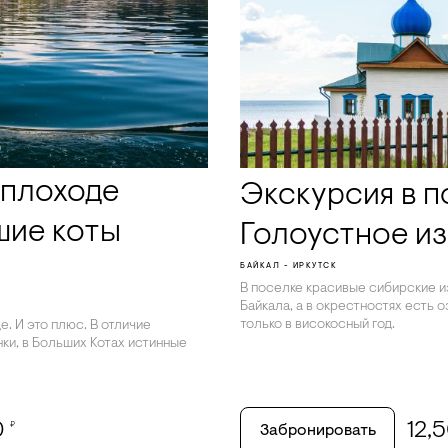
еплоходе
Экскурсия в 
шие коты
Голоустное из
БАЙКАЛ - ИРКУТСК
В поселке красивые сибирские и
Байкала, а в окрестностях есть 
только в високосный год.
. И это плюс. В отличие
ки, в Больших Котах истинные
0
12,
₽
Забронировать