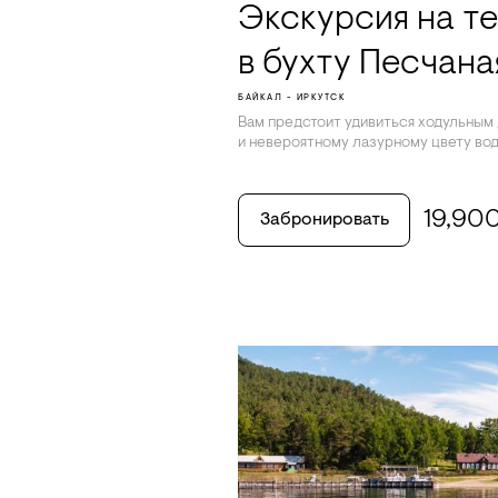
Экскурсия на т
в бухту Песчана
БАЙКАЛ - ИРКУТСК
Вам предстоит удивиться ходульным 
и невероятному лазурному цвету вод
19,90
Забронировать