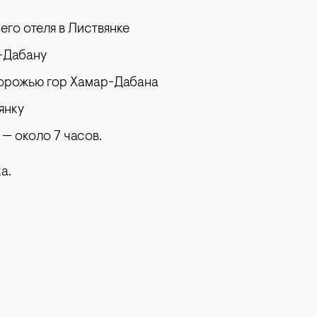
его отеля в Листвянке
-Дабану
дорожью гор Хамар-Дабана
янку
— около 7 часов.
а.