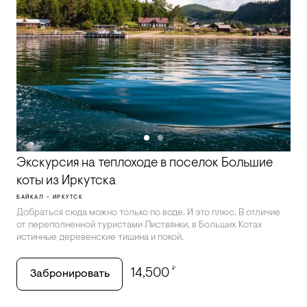
Экскурсия на теплоходе в поселок Большие
коты из Иркутска
БАЙКАЛ - ИРКУТСК
Добраться сюда можно только по воде. И это плюс. В отличие
от переполненной туристами Листвянки, в Больших Котах
истинные деревенские тишина и покой.
₽
14,500
Забронировать