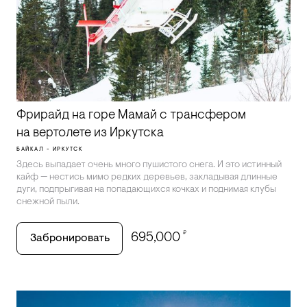
Фрирайд на горе Мамай с трансфером
на вертолете из Иркутска
БАЙКАЛ - ИРКУТСК
Здесь выпадает очень много пушистого снега. И это истинный
кайф — нестись мимо редких деревьев, закладывая длинные
дуги, подпрыгивая на попадающихся кочках и поднимая клубы
снежной пыли.
₽
695,000
Забронировать