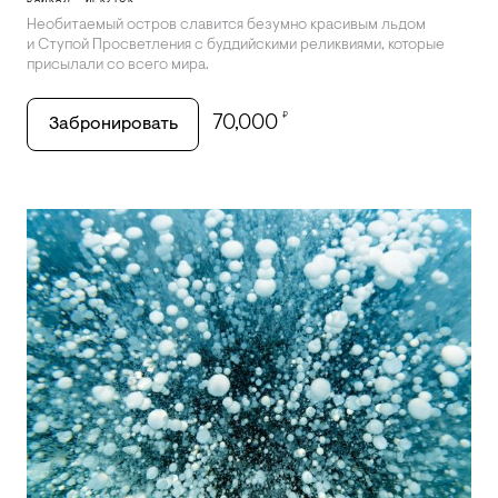
БАЙКАЛ - ИРКУТСК
Необитаемый остров славится безумно красивым льдом
и Ступой Просветления с буддийскими реликвиями, которые
присылали со всего мира.
₽
70,000
Забронировать