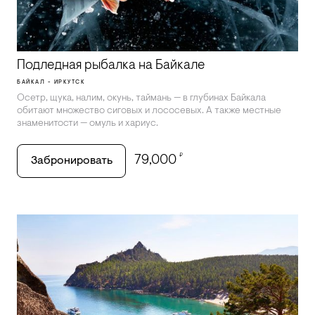
Подледная рыбалка на Байкале
БАЙКАЛ - ИРКУТСК
Осетр, щука, налим, окунь, таймань — в глубинах Байкала
обитают множество сиговых и лососевых. А также местные
знаменитости — омуль и хариус.
₽
79,000
Забронировать