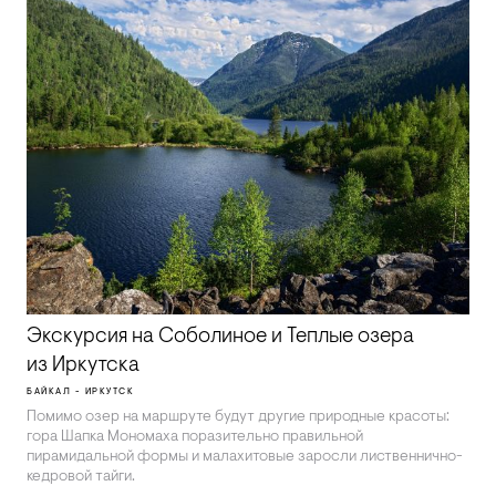
Экскурсия на Соболиное и Теплые озера
из Иркутска
БАЙКАЛ - ИРКУТСК
Помимо озер на маршруте будут другие природные красоты:
гора Шапка Мономаха поразительно правильной
пирамидальной формы и малахитовые заросли лиственнично-
кедровой тайги.