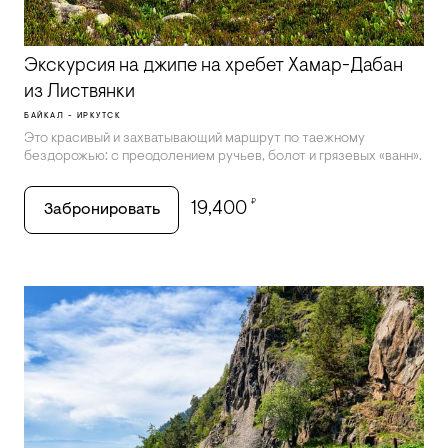
Экскурсия на джипе на хребет Хамар-Дабан
из Листвянки
БАЙКАЛ - ИРКУТСК
Это красивый и захватывающий маршрут по таежному
бездорожью: с преодолением ручьев, болот и грязевых «ванн».
₽
19,400
Забронировать