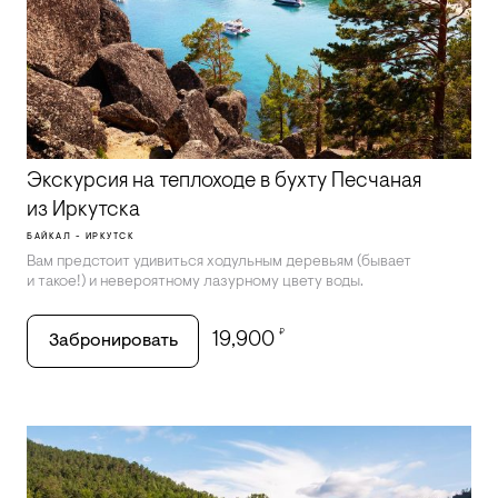
Экскурсия на теплоходе в бухту Песчаная
из Иркутска
БАЙКАЛ - ИРКУТСК
Вам предстоит удивиться ходульным деревьям (бывает
и такое!) и невероятному лазурному цвету воды.
₽
19,900
Забронировать