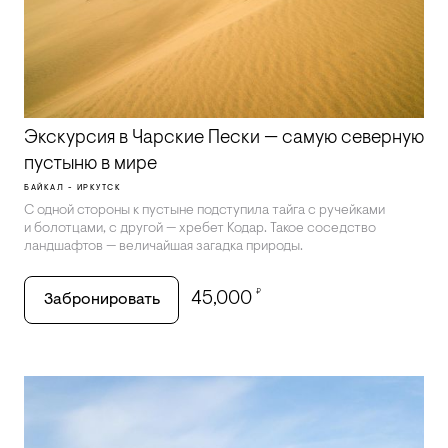
Экскурсия в Чарские Пески — самую северную
пустыню в мире
БАЙКАЛ - ИРКУТСК
С одной стороны к пустыне подступила тайга с ручейками
и болотцами, с другой — хребет Кодар. Такое соседство
ландшафтов — величайшая загадка природы.
₽
45,000
Забронировать