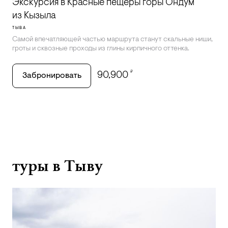
Экскурсия в Красные пещеры горы Ондум
из Кызыла
ТЫВА
Самой впечатляющей частью маршрута станут скальные ниши,
гроты и сквозные проходы из глины кирпичного оттенка.
₽
90,900
Забронировать
туры в Тыву