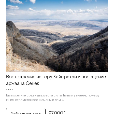
Восхождение на гору Хайыракан и посещение
аржаана Сенек
ТЫВА
Вы посетите сразу два места силы Тывы и узнаете, почему
к ним стремятся все шаманы и ламы.
₽
97,000
Забронировать