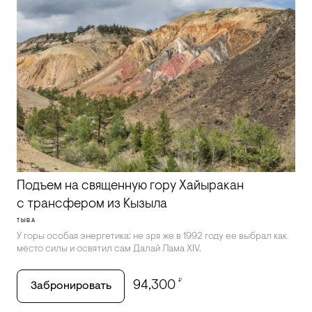
Подъем на священную гору Хайыракан
с трансфером из Кызыла
ТЫВА
У горы особая энергетика: не зря же в 1992 году ее выбрал как
место силы и освятил сам Далай Лама XIV.
₽
94,300
Забронировать