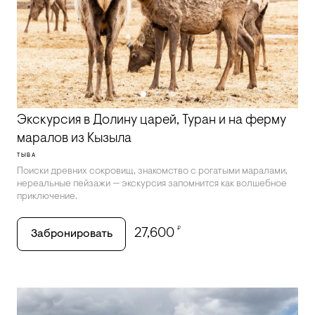
Экскурсия в Долину царей, Туран и на ферму
маралов из Кызыла
ТЫВА
Поиски древних сокровищ, знакомство с рогатыми маралами,
нереальные пейзажи — экскурсия запомнится как волшебное
приключение.
₽
27,600
Забронировать