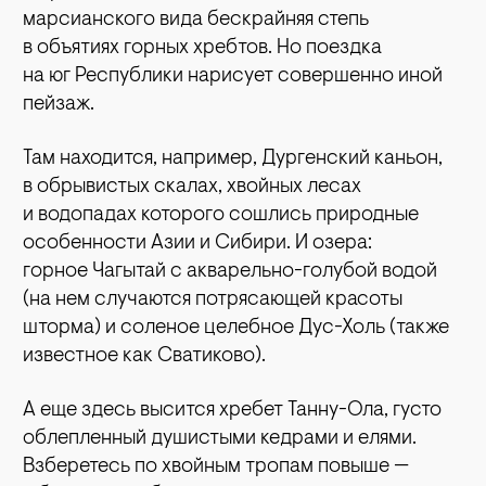
марсианского вида бескрайняя степь
в объятиях горных хребтов. Но поездка
на юг Республики нарисует совершенно иной
пейзаж.
Там находится, например, Дургенский каньон,
в обрывистых скалах, хвойных лесах
и водопадах которого сошлись природные
особенности Азии и Сибири. И озера:
горное Чагытай с акварельно-голубой водой
(на нем случаются потрясающей красоты
шторма) и соленое целебное Дус-Холь (также
известное как Сватиково).
А еще здесь высится хребет Танну-Ола, густо
облепленный душистыми кедрами и елями.
Взберетесь по хвойным тропам повыше —