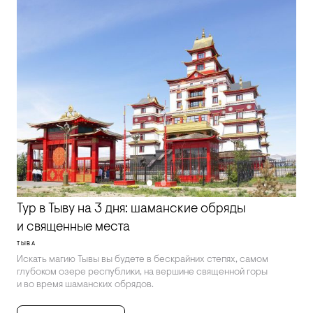
Тур в Тыву на 3 дня: шаманские обряды
и священные места
ТЫВА
Искать магию Тывы вы будете в бескрайних степях, самом
глубоком озере республики, на вершине священной горы
и во время шаманских обрядов.