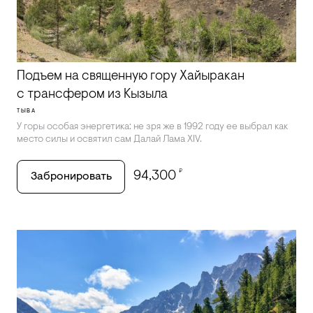
Подъем на священную гору Хайыракан
с трансфером из Кызыла
ТЫВА
У горы особая энергетика: не зря же в 1992 году ее выбрал как
место силы и освятил сам Далай Лама XIV.
₽
94,300
Забронировать