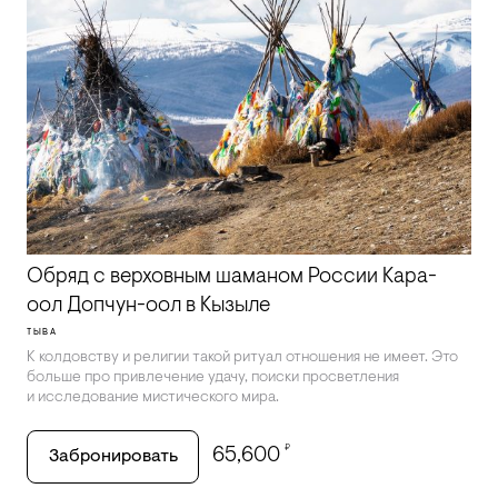
Обряд с верховным шаманом России Кара-
оол Допчун-оол в Кызыле
ТЫВА
К колдовству и религии такой ритуал отношения не имеет. Это
больше про привлечение удачу, поиски просветления
и исследование мистического мира.
₽
65,600
Забронировать