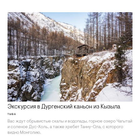
Экскурсия в Дургенский каньон из Кызыла
ТЫВА
Вас ждут обрывистые скалы и водопады, горное озеро Чагытай
и соленое Дус-Холь, а также хребет Танну-Ола, с которого
видно Монголию.