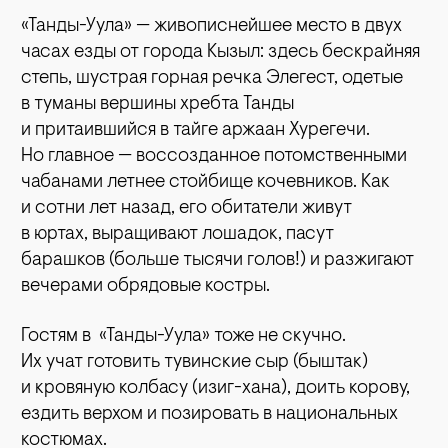
«Танды-Уула» — живописнейшее место в двух
часах езды от города Кызыл: здесь бескрайняя
степь, шустрая горная речка Элегест, одетые
в туманы вершины хребта Танды
и притаившийся в тайге аржаан Хурегечи.
Но главное — воссозданное потомственными
чабанами летнее стойбище кочевников. Как
и сотни лет назад, его обитатели живут
в юртах, выращивают лошадок, пасут
барашков (больше тысячи голов!) и разжигают
вечерами обрядовые костры.
Гостям в «Танды-Уула» тоже не скучно.
Их учат готовить тувинские сыр (быштак)
и кровяную колбасу (изиг-хана), доить корову,
ездить верхом и позировать в национальных
костюмах.