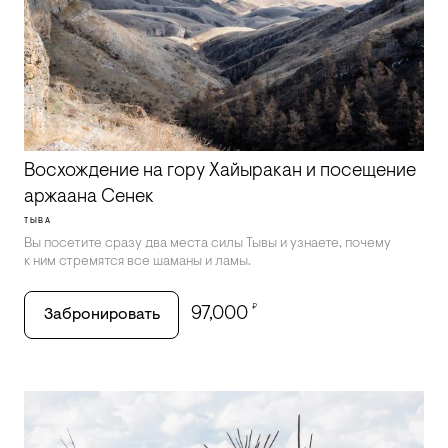
Восхождение на гору Хайыракан и посещение
аржаана Сенек
ТЫВА
Вы посетите сразу два места силы Тывы и узнаете, почему
к ним стремятся все шаманы и ламы.
₽
97,000
Забронировать