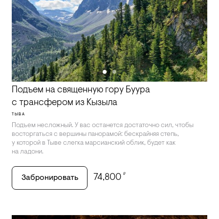
Подъем на священную гору Буура
с трансфером из Кызыла
ТЫВА
Подъем несложный. У вас останется достаточно сил, чтобы
восторгаться с вершины панорамой: бескрайняя степь,
у которой в Тыве слегка марсианский облик, будет как
на ладони.
₽
74,800
Забронировать