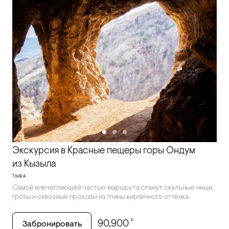
Экскурсия в Красные пещеры горы Ондум
из Кызыла
ТЫВА
Самой впечатляющей частью маршрута станут скальные ниши,
гроты и сквозные проходы из глины кирпичного оттенка.
₽
90,900
Забронировать