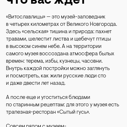
что вас ждет
«Витославлицы» — это музей-заповедник
в четырех километрах от Великого Новгорода.
Здесь «сельская» тишина и природа: пахнет
травами, шелестит листва и щебечут птицы
в высоком синем небе. А на территории
самого музея воссоздана атмосфера былых
времен: терема, избы, кузнецы, часовни.
Внутрь каждой постройки можно заглянуть
и посмотреть, как жили русские люди сто
и даже двести лет назад.
А после еще и угоститься блюдами
по старинным рецептам: для этого у музея есть
трапезная-ресторан «Сытый гусь».
Совсем рядом с музеем-