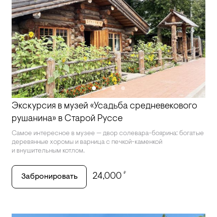
Экскурсия в музей «Усадьба средневекового
рушанина» в Старой Руссе
Самое интересное в музее — двор солевара-боярина: богатые
деревянные хоромы и варница с печкой-каменкой
и внушительным котлом.
₽
24,000
Забронировать