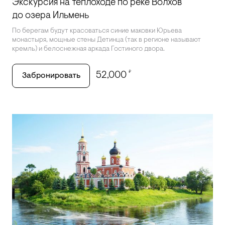
Экскурсия на теплоходе по реке Волхов
до озера Ильмень
По берегам будут красоваться синие маковки Юрьева
монастыря, мощные стены Детинца (так в регионе называют
кремль) и белоснежная аркада Гостиного двора.
₽
52,000
Забронировать