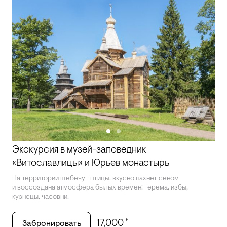
Экскурсия в музей-заповедник
«Витославлицы» и Юрьев монастырь
На территории щебечут птицы, вкусно пахнет сеном
и воссоздана атмосфера былых времен: терема, избы,
кузнецы, часовни.
₽
17,000
Забронировать