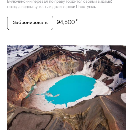
Вилючинский перевал по праву гордится своими видами:
отсюда видны вулканы и долина реки Паратунка.
₽
94,500
Забронировать