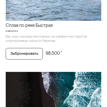
Сплав по реке Быстрая
КАМЧАТКА
Вас ждут каскады несложных, но эффектных порогов
и причудливые скалы по берегам.
₽
98,500
Забронировать