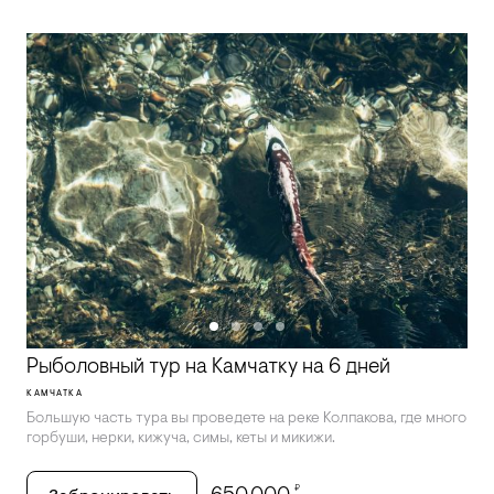
Рыболовный тур на Камчатку на 6 дней
КАМЧАТКА
Большую часть тура вы проведете на реке Колпакова, где много
горбуши, нерки, кижуча, симы, кеты и микижи.
₽