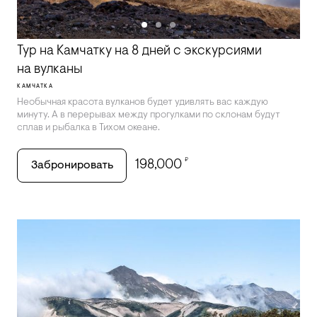
Тур на Камчатку на 8 дней с экскурсиями
на вулканы
КАМЧАТКА
Необычная красота вулканов будет удивлять вас каждую
минуту. А в перерывах между прогулками по склонам будут
сплав и рыбалка в Тихом океане.
₽
198,000
Забронировать