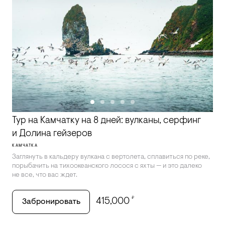
Тур на Камчатку на 8 дней: вулканы, серфинг
и Долина гейзеров
КАМЧАТКА
Заглянуть в кальдеру вулкана с вертолета, сплавиться по реке,
порыбачить на тихоокеанского лосося с яхты — и это далеко
не все, что вас ждет.
₽
415,000
Забронировать