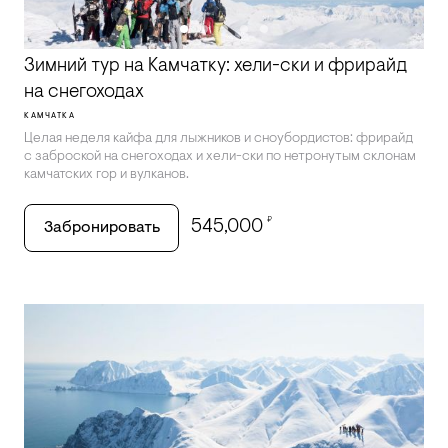
Зимний тур на Камчатку: хели-ски и фрирайд
на снегоходах
КАМЧАТКА
Целая неделя кайфа для лыжников и сноубордистов: фрирайд
с заброской на снегоходах и хели-ски по нетронутым склонам
камчатских гор и вулканов.
₽
545,000
Забронировать