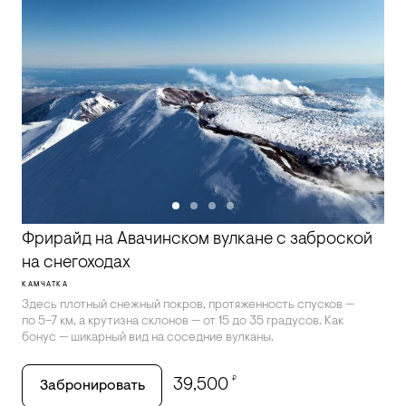
Фрирайд на Авачинском вулкане с заброской
на снегоходах
КАМЧАТКА
Здесь плотный снежный покров, протяженность спусков —
по 5–7 км, а крутизна склонов — от 15 до 35 градусов. Как
бонус — шикарный вид на соседние вулканы.
₽
39,500
Забронировать