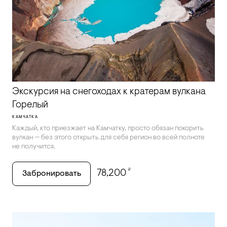
Экскурсия на снегоходах к кратерам вулкана
Горелый
КАМЧАТКА
Каждый, кто приезжает на Камчатку, просто обязан покорить
вулкан — без этого открыть для себя регион во всей полноте
не получится.
₽
78,200
Забронировать