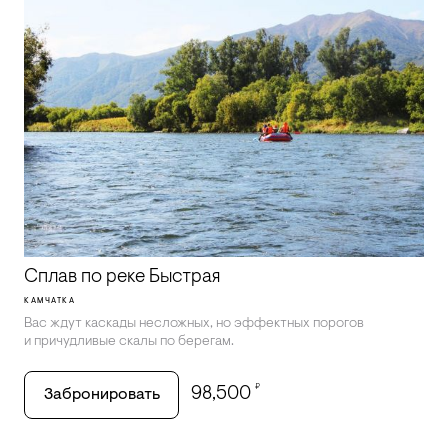
Сплав по реке Быстрая
КАМЧАТКА
Вас ждут каскады несложных, но эффектных порогов
и причудливые скалы по берегам.
₽
98,500
Забронировать