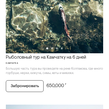
Рыболовный тур на Камчатку на 6 дней
КАМЧАТКА
Большую часть тура вы проведете на реке Колпакова, где много
горбуши, нерки, кижуча, симы, кеты и микижи.
₽
650,000
Забронировать