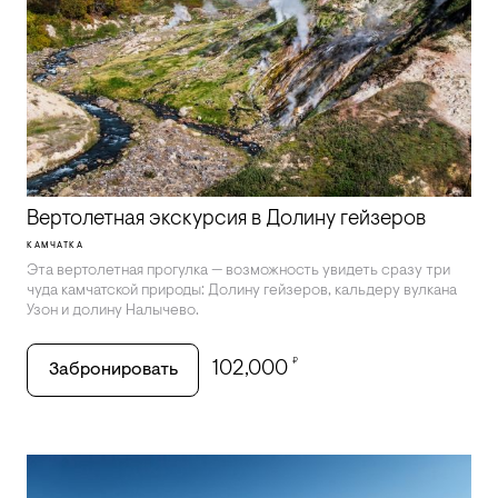
Вертолетная экскурсия в Долину гейзеров
КАМЧАТКА
Эта вертолетная прогулка — возможность увидеть сразу три
чуда камчатской природы: Долину гейзеров, кальдеру вулкана
Узон и долину Налычево.
₽
102,000
Забронировать