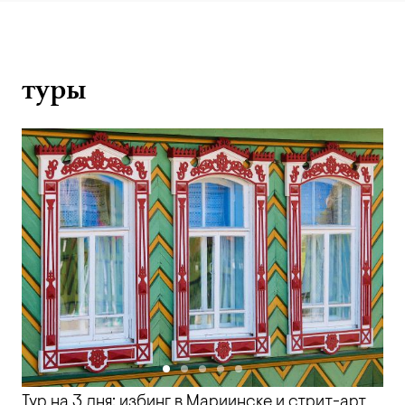
в панораму региона, собираются на Уральскую
биеннале — и это всегда громкое событие
в мире современного искусства.
Да и туристам в Екатеринбурге весьма
туры
отрадно. Даже обычная прогулка по городу
превращается в поиски шедевров стрит-арта.
Что уж говорить о сокровищах, которые
встретятся в Музее истории камнерезного
и ювелирного искусства: не экспозиция,
а сказочное владение Хозяйки Медной горы
(и кстати, она тоже родом с Урала).
Тур на 3 дня: избинг в Мариинске и стрит-арт