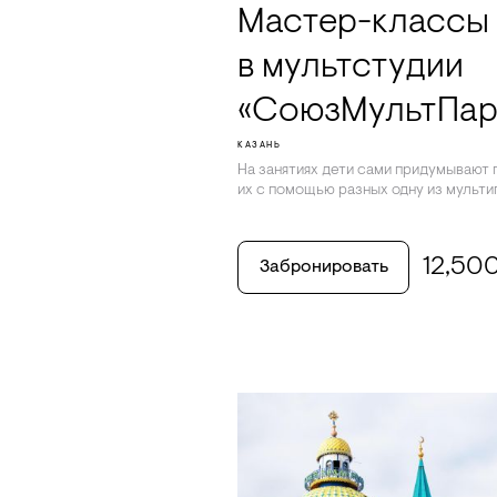
Мастер-классы 
в мультстудии
«СоюзМультПар
КАЗАНЬ
На занятиях дети сами придумывают
их с помощью разных одну из мульти
12,50
Забронировать