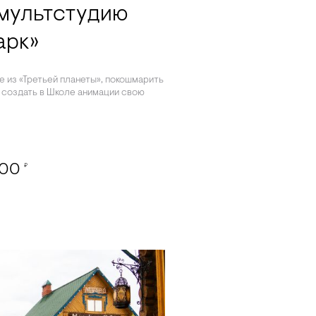
 мультстудию
арк»
е из «Третьей планеты», покошмарить
 создать в Школе анимации свою
000
₽