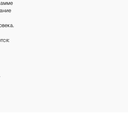
рамме
ание
овека.
тся:
u