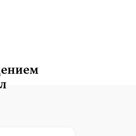
ещением
ол