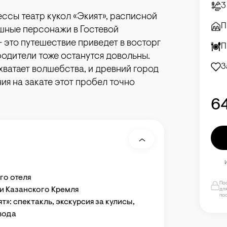
3
ссы театр кукол «Экият», расписной
П
яшные персонажи в Гостевой
 это путешествие приведет в восторг
П
родители тоже останутся довольны.
З
хватает волшебства, и древний город
ия на закате этот пробел точно
6
го отеля
По
ии Казанского Кремля
для
по
т»: спектакль, экскурсия за кулисы,
вода