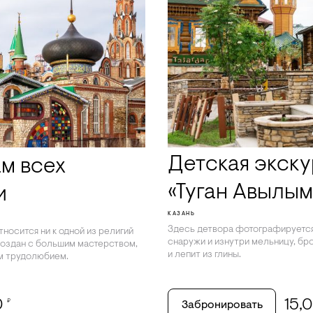
Детская экску
ам всех
«Туган Авылым
и
КАЗАНЬ
Здесь детвора фотографируется
носится ни к одной из религий
снаружи и изнутри мельницу, бр
создан с большим мастерством,
и лепит из глины.
м трудолюбием.
0
15,
₽
Забронировать