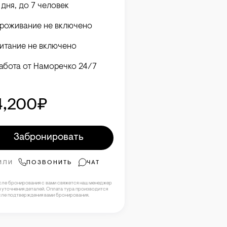
 дня, до 7 человек
роживание не включено
итание не включено
абота от Наморечко 24/7
4,200₽
Забронировать
ИЛИ
ПОЗВОНИТЬ
ЧАТ
сле бронирования с вами свяжется наш менеджер
 уточнения деталей. Оплата тура производится
сле подтверждения вами бронирования.