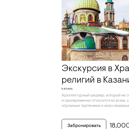
Экскурсия в Хр
религий в Казан
КАЗАНЬ
Архитектурный шедевр, который не от
и одновременно относится ко всем, 
огромным терпением и неиссякаемы
18,00
Забронировать