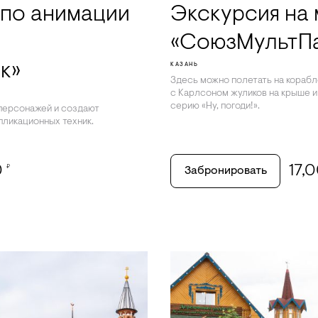
по анимации
Экскурсия на
«СоюзМультП
к»
КАЗАНЬ
Здесь можно полетать на корабл
с Карлсоном жуликов на крыше и
серию «Ну, погоди!».
 персонажей и создают
пликационных техник.
0
17,
₽
Забронировать