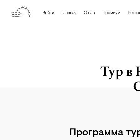
Войти
Главная
О нас
Премиум
Регио
Тур в 
С
архив namorechko.ru
Программа ту