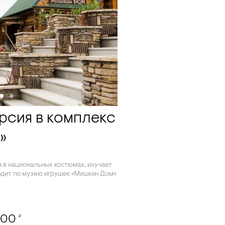
рсия в комплекс
»
 в национальных костюмах, изучает
одит по музею игрушек «Мишкин Дом»
000
₽