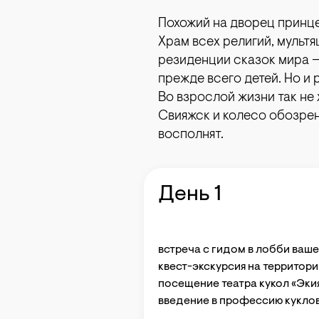
Похожий на дворец принце
Храм всех религий, мульт
резиденции сказок мира —
прежде всего детей. Но и 
Во взрослой жизни так не 
Свияжск и колесо обозрен
восполнят.
День 1
встреча с гидом в лобби ваше
квест-экскурсия на территор
посещение театра кукол «Экия
введение в профессию кукло