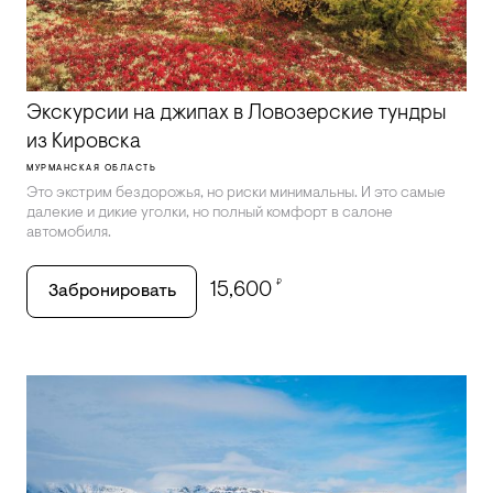
Экскурсии на джипах в Ловозерские тундры
из Кировска
МУРМАНСКАЯ ОБЛАСТЬ
Это экстрим бездорожья, но риски минимальны. И это самые
далекие и дикие уголки, но полный комфорт в салоне
автомобиля.
₽
15,600
Забронировать