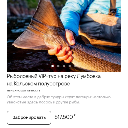
Рыболовный VIP-тур на реку Лумбовка
на Кольском полуострове
МУРМАНСКАЯ ОБЛАСТЬ
Об этом месте в дебрях тундры ходят легенды: настолько
увесистые здесь лосось и другие рыбы.
₽
517,500
Забронировать