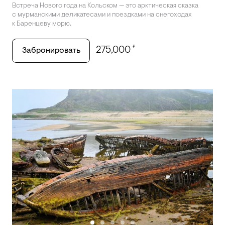
Встреча Нового года на Кольском — это арктическая сказка
с мурманскими деликатесами и поездками на снегоходах
к Баренцеву морю.
₽
275,000
Забронировать