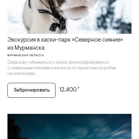
Экскурсия в хаски-парк «Северное сияние»
из Мурманска
МУРМАНСКАЯ ОБЛАСТЬ
Сюда едут обниматься с хаски, фотографироваться
с северными оленями и кататься по пушистым сугробам
на снегоходах.
₽
12,400
Забронировать