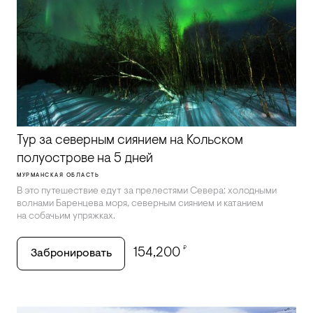
Тур за северным сиянием на Кольском
полуострове на 5 дней
МУРМАНСКАЯ ОБЛАСТЬ
В это путешествие едут за прелестями Севера: холодными
волнами Баренцева моря, северным сиянием и катанием
на собачьим упряжках.
₽
154,200
Забронировать