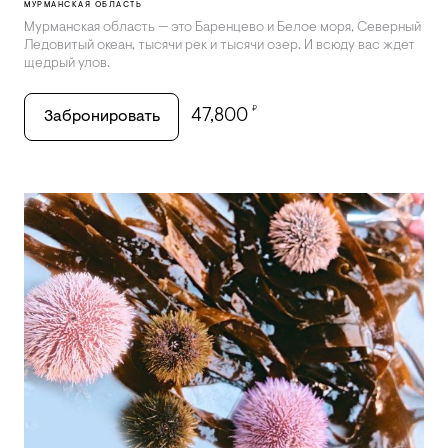
МУРМАНСКАЯ ОБЛАСТЬ
Мурманская область — это Баренцево и Белое моря, Северный
Ледовитый океан, тысячи рек и тысячи озер. И всюду вас ждет
щедрый улов.
₽
47,800
Забронировать