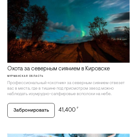
Охота за северным сиянием в Кировске
МУРМАНСКАЯ ОБЛАСТЬ
Профессиональный «охотник» за северным сиянием отвезет
вас в места, где в тишине под присмотром звезд можно
наблюдать изумрудно-сапфировые всполохи на небе.
₽
41,400
Забронировать