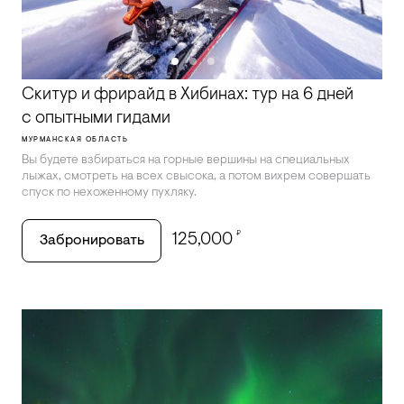
Скитур и фрирайд в Хибинах: тур на 6 дней
с опытными гидами
МУРМАНСКАЯ ОБЛАСТЬ
Вы будете взбираться на горные вершины на специальных
лыжах, смотреть на всех свысока, а потом вихрем совершать
спуск по нехоженному пухляку.
₽
125,000
Забронировать