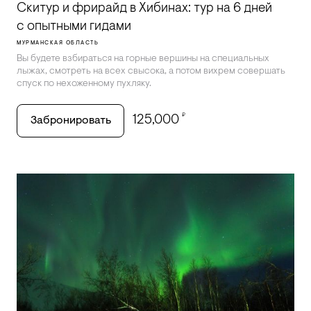
Скитур и фрирайд в Хибинах: тур на 6 дней
с опытными гидами
МУРМАНСКАЯ ОБЛАСТЬ
Вы будете взбираться на горные вершины на специальных
лыжах, смотреть на всех свысока, а потом вихрем совершать
спуск по нехоженному пухляку.
₽
125,000
Забронировать