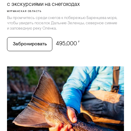
с экскурсиями на снегоходах
МУРМАНСКАЯ ОБЛАСТЬ
Вы промчитесь среди снегов к побережью Баренцева моря,
чтобы увидеть поселок Дальние Зеленцы, северное сияние
и заповедную реку Олёнка.
₽
495,000
Забронировать