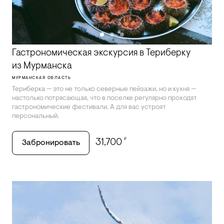
Гастрономическая экскурсия в Териберку
из Мурманска
МУРМАНСКАЯ ОБЛАСТЬ
Териберка — это не только северные пейзажи, но и кухня —
настолько потрясающая, что в поселке регулярно проходят
гастрономические фестивали. А для вас устроят
персональный.
₽
31,700
Забронировать