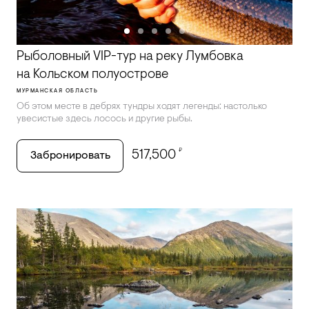
Рыболовный VIP-тур на реку Лумбовка
на Кольском полуострове
МУРМАНСКАЯ ОБЛАСТЬ
Об этом месте в дебрях тундры ходят легенды: настолько
увесистые здесь лосось и другие рыбы.
₽
517,500
Забронировать