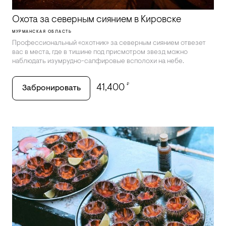
Охота за северным сиянием в Кировске
МУРМАНСКАЯ ОБЛАСТЬ
Профессиональный «охотник» за северным сиянием отвезет
вас в места, где в тишине под присмотром звезд можно
наблюдать изумрудно-сапфировые всполохи на небе.
₽
41,400
Забронировать