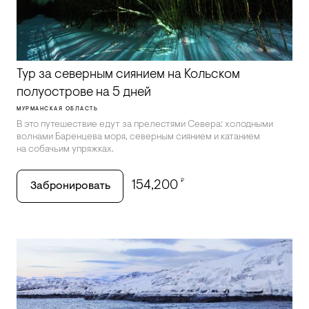
Тур за северным сиянием на Кольском
полуострове на 5 дней
МУРМАНСКАЯ ОБЛАСТЬ
В это путешествие едут за прелестями Севера: холодными
волнами Баренцева моря, северным сиянием и катанием
на собачьим упряжках.
₽
154,200
Забронировать