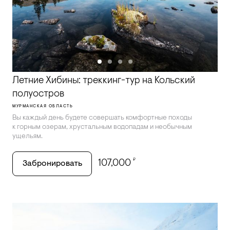
Летние Хибины: треккинг-тур на Кольский
полуостров
МУРМАНСКАЯ ОБЛАСТЬ
Вы каждый день будете совершать комфортные походы
к горным озерам, хрустальным водопадам и необычным
ущельям.
₽
107,000
Забронировать