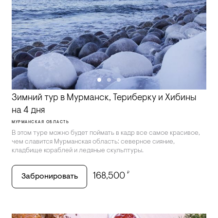
Зимний тур в Мурманск, Териберку и Хибины
на 4 дня
МУРМАНСКАЯ ОБЛАСТЬ
В этом туре можно будет поймать в кадр все самое красивое,
чем славится Мурманская область: северное сияние,
кладбище кораблей и ледяные скульптуры.
₽
168,500
Забронировать