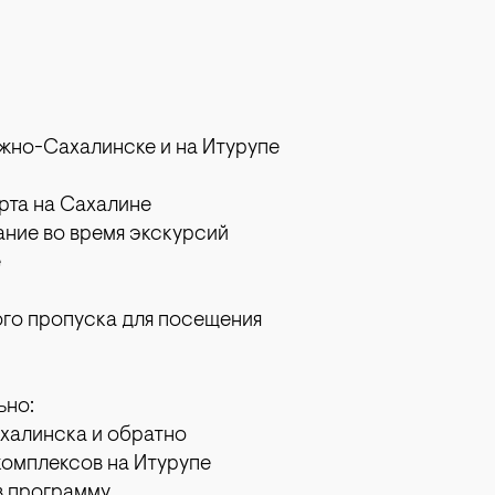
Южно-Сахалинске и на Итурупе
рта на Сахалине
ние во время экскурсий
е
го пропуска для посещения
ьно:
халинска и обратно
омплексов на Итурупе
в программу