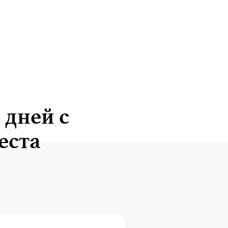
 дней с
еста