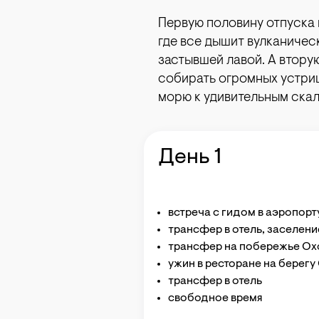
Первую половину отпуска 
где все дышит вулканичес
застывшей лавой. А втору
собирать огромных устриц
морю к удивительным скал
День 1
встреча с гидом в аэропор
трансфер в отель, заселен
трансфер на побережье Ох
ужин в ресторане на берегу
трансфер в отель
свободное время