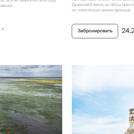
 встать на лыжи или сноуборд.
Драконий Камень из «Игры прест
навыки.
но значительно менее мрачные.
0
24,
₽
Забронировать