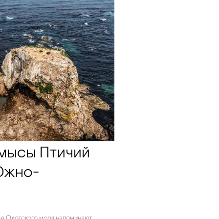
 мысы Птичий
Южно-
е Охотского моря напоминают