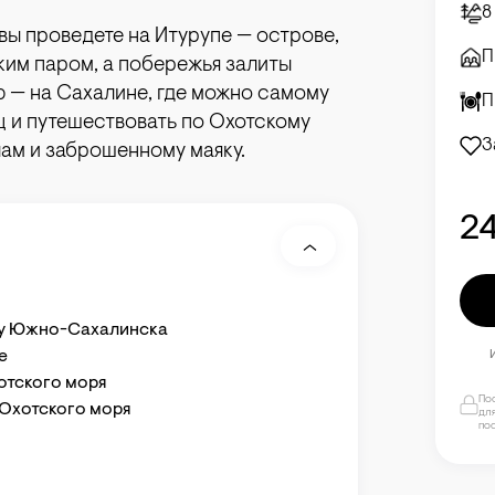
8
вы проведете на Итурупе — острове,
П
ким паром, а побережья залиты
ю — на Сахалине, где можно самому
П
 и путешествовать по Охотскому
З
ам и заброшенному маяку.
2
ту Южно-Сахалинска
ие
отского моря
По
 Охотского моря
для
по