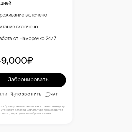
 дней
роживание включено
итание включено
абота от Наморечко 24/7
49,000₽
Забронировать
ИЛИ
ПОЗВОНИТЬ
ЧАТ
сле бронирования с вами свяжется наш менеджер
 уточнения деталей. Оплата тура производится
сле подтверждения вами бронирования.