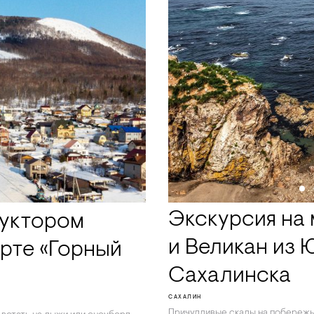
Экскурсия на
руктором
и Великан из 
рте «Горный
Сахалинска
САХАЛИН
Причудливые скалы на побережь