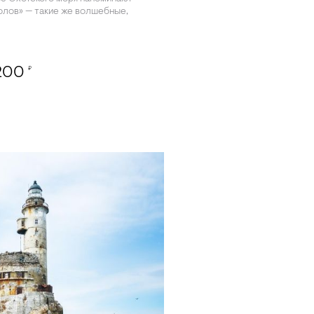
олов» — такие же волшебные,
200
₽