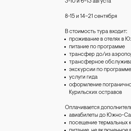
3-10 и 6–13 августа
8-15 и 14–21 сентября
В стоимость тура входит:
проживание в отелях в 
питание по программе
трансфер до/из аэропо
трансферное обслужива
экскурсии по программ
услуги гида
оформление погранично
Курильских остравов
Оплачивается дополнител
авиабилеты до Южно-Са
посещение термальных к
питание, не включенное 