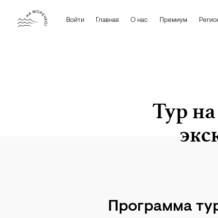
Войти
Главная
О нас
Премиум
Регио
Тур на
экс
iStock
Программа ту