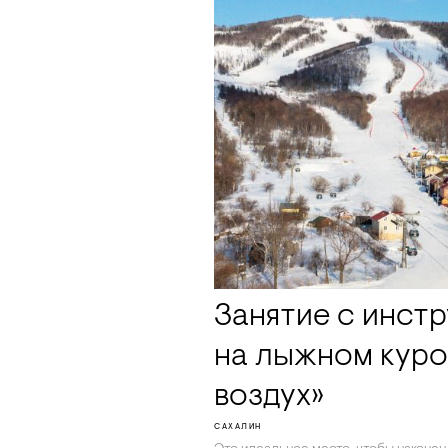
Занятие с инст
на лыжном куро
воздух»
САХАЛИН