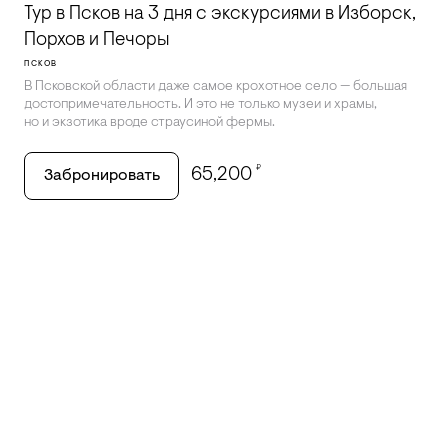
Тур в Псков на 3 дня с экскурсиями в Изборск,
Порхов и Печоры
ПСКОВ
В Псковской области даже самое крохотное село — большая
достопримечательность. И это не только музеи и храмы,
но и экзотика вроде страусиной фермы.
₽
65,200
Забронировать