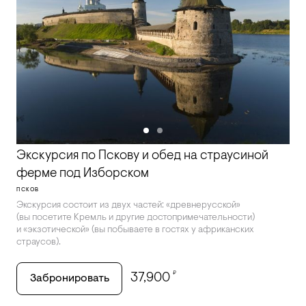
Экскурсия по Пскову и обед на страусиной
ферме под Изборском
ПСКОВ
Экскурсия состоит из двух частей: «древнерусской»
(вы посетите Кремль и другие достопримечательности)
и «экзотической» (вы побываете в гостях у африканских
страусов).
₽
37,900
Забронировать