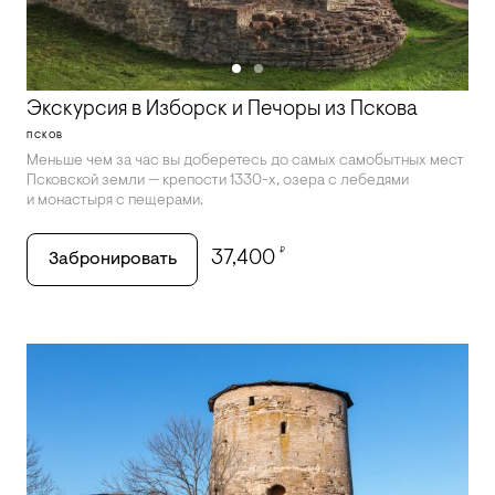
Экскурсия в Изборск и Печоры из Пскова
ПСКОВ
Меньше чем за час вы доберетесь до самых самобытных мест
Псковской земли — крепости 1330-х, озера с лебедями
и монастыря с пещерами.
₽
37,400
Забронировать