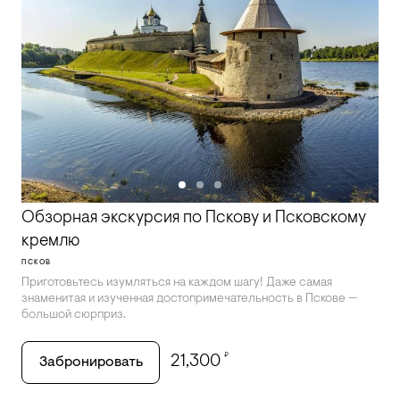
Обзорная экскурсия по Пскову и Псковскому
кремлю
ПСКОВ
Приготовьтесь изумляться на каждом шагу! Даже самая
знаменитая и изученная достопримечательность в Пскове —
большой сюрприз.
₽
21,300
Забронировать