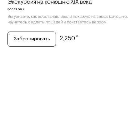
Экскурсия на конюшню XIX века
КОСТРОМА
Вы узнаете, как восстанавливали похожую на замок конюшню,
научитесь седлать лошадей и покатаетесь верхом.
₽
2,250
Забронировать