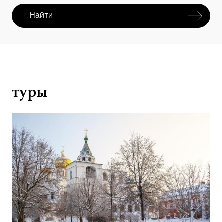
больше нигде в России), охраняемая ЮНЕСКО
пожарная каланча, Музей костюма,
Найти
собирающий в столице аншлаги национальный
балет «Кострома» и Ипатьевский монастырь,
где династию Романовых благословили
на царство.
туры