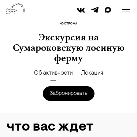
архив namorechko.ru
КОСТРОМА
Экскурсия на
Сумароковскую лосиную
ферму
Об активности
Локация
Забронировать
что вас ждет