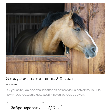
Экскурсия на конюшню XIX века
КОСТРОМА
Вы узнаете, как восстанавливали похожую на замок конюшню,
научитесь седлать лошадей и покатаетесь верхом.
₽
2,250
Забронировать